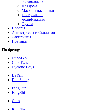
головоломок
Для дома
Маски и наушники
Настройка и
модификация
Сумки
Наборы
Антистрессы и Скиллтои
Лабиринты
Новинки
По бренду
Cube4You
CubeTwist
Cyclone Boys
DaYan
DianSheng
FangCun
FangShi
Gans
KungFu