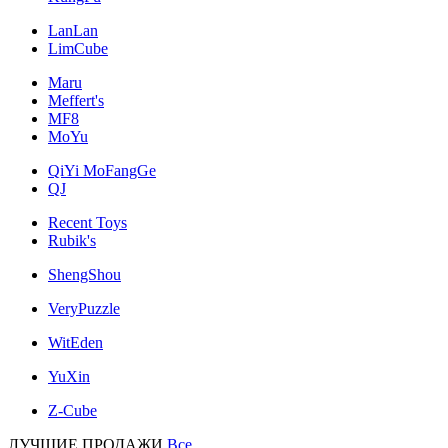
LanLan
LimCube
Maru
Meffert's
MF8
MoYu
QiYi MoFangGe
QJ
Recent Toys
Rubik's
ShengShou
VeryPuzzle
WitEden
YuXin
Z-Cube
ЛУЧШИЕ ПРОДАЖИ
Все