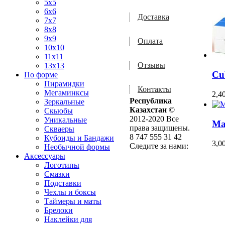
5x5
6x6
Доставка
7x7
8x8
9x9
Оплата
10x10
11x11
Отзывы
13x13
Cu
По форме
Пирамидки
Контакты
Мегаминксы
2,4
Республика
Зеркальные
Казахстан
©
Скьюбы
2012-2020 Все
Уникальные
Ma
права защищены.
Скваеры
8 747 555 31 42
Кубоиды и Бандажи
3,0
Следите за нами:
Необычной формы
Аксессуары
Логотипы
Смазки
Подставки
Чехлы и боксы
Таймеры и маты
Брелоки
Наклейки для