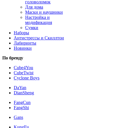
головоломок
Для дома
Маски и наушники
Настройка и
модификация
Сумки
Наборы
Антистрессы и Скиллтои
Лабиринты
Новинки
По бренду
Cube4You
CubeTwist
Cyclone Boys
DaYan
DianSheng
FangCun
FangShi
Gans
KungFu