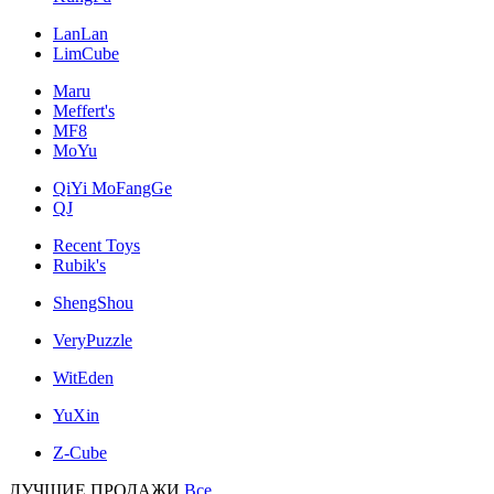
LanLan
LimCube
Maru
Meffert's
MF8
MoYu
QiYi MoFangGe
QJ
Recent Toys
Rubik's
ShengShou
VeryPuzzle
WitEden
YuXin
Z-Cube
ЛУЧШИЕ ПРОДАЖИ
Все