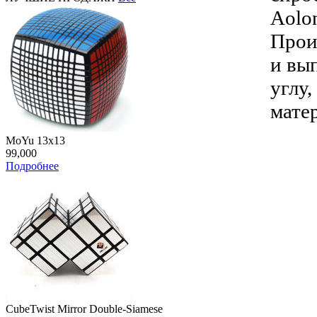
Aolo
Прои
и вы
углу
мате
MoYu 13x13
99,000
Подробнее
CubeTwist Mirror Double-Siamese