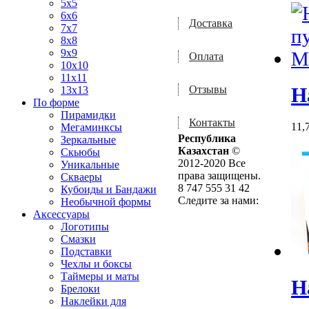
5x5
6x6
Доставка
7x7
8x8
9x9
Оплата
10x10
11x11
Н
Отзывы
13x13
По форме
Пирамидки
Контакты
11,
Мегаминксы
Республика
Зеркальные
Казахстан
©
Скьюбы
2012-2020 Все
Уникальные
права защищены.
Скваеры
8 747 555 31 42
Кубоиды и Бандажи
Следите за нами:
Необычной формы
Аксессуары
Логотипы
Смазки
Подставки
Чехлы и боксы
Таймеры и маты
Н
Брелоки
Наклейки для