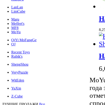
LanLan
LimCube
Н
Maru
Meffert's
MF8
8,2
MoYu
QiYi MoFangGe
QJ
Recent Toys
Н
Rubik's
ShengShou
6
VeryPuzzle
MoYu
WitEden
года
YuXin
отме
Z-Cube
спро
ЛУЧШИЕ ПРОДАЖИ
Все