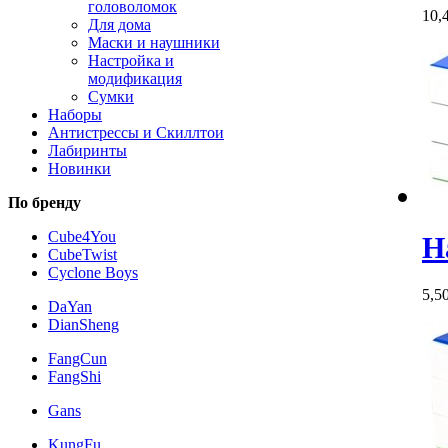
головоломок
10,
Для дома
Маски и наушники
Настройка и
модификация
Сумки
Наборы
Антистрессы и Скиллтои
Лабиринты
Новинки
По бренду
Cube4You
Н
CubeTwist
Cyclone Boys
5,5
DaYan
DianSheng
FangCun
FangShi
Gans
KungFu