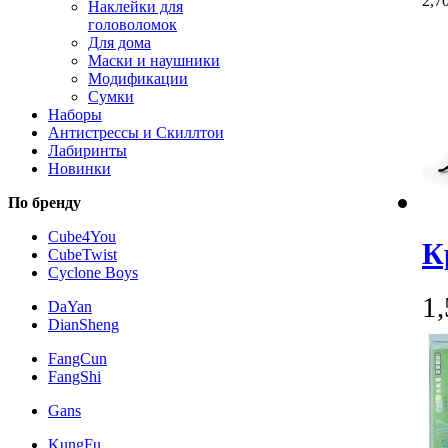
2,7
Наклейки для
головоломок
Для дома
Маски и наушники
Модификации
Сумки
Наборы
Антистрессы и Скиллтои
Лабиринты
Новинки
По бренду
Cube4You
К
CubeTwist
Cyclone Boys
1
DaYan
DianSheng
FangCun
FangShi
Gans
KungFu