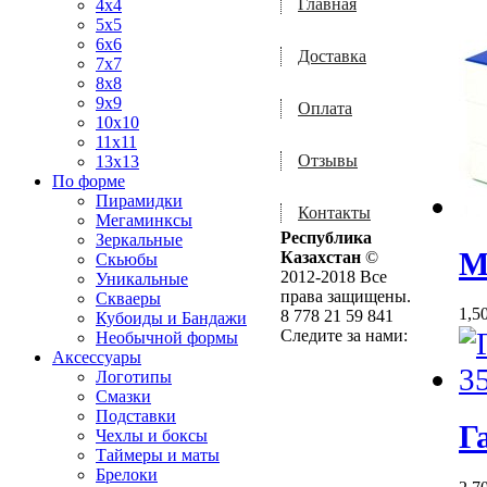
Главная
4x4
5x5
6x6
Доставка
7x7
8x8
9x9
Оплата
10x10
11x11
Отзывы
13x13
По форме
Пирамидки
Контакты
Мегаминксы
Республика
Зеркальные
М
Казахстан
©
Скьюбы
2012-2018 Все
Уникальные
права защищены.
Скваеры
1,5
8 778 21 59 841
Кубоиды и Бандажи
Следите за нами:
Необычной формы
Аксессуары
Логотипы
Смазки
Подставки
Г
Чехлы и боксы
Таймеры и маты
Брелоки