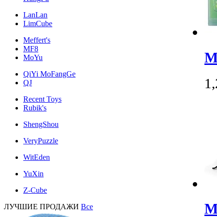
LanLan
LimCube
Meffert's
MF8
М
MoYu
QiYi MoFangGe
1
QJ
Recent Toys
Rubik's
ShengShou
VeryPuzzle
WitEden
YuXin
Z-Cube
M
ЛУЧШИЕ ПРОДАЖИ
Все