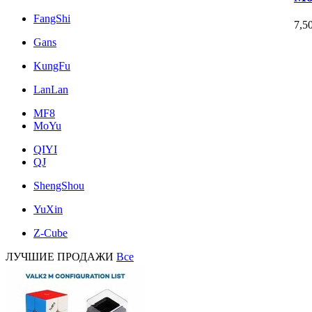
FangShi
7,5
Gans
KungFu
LanLan
MF8
MoYu
QIYI
QJ
ShengShou
YuXin
Z-Cube
ЛУЧШИЕ ПРОДАЖИ
Все