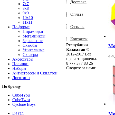
Доставка
7x7
8x8
9x9
Оплата
10x10
11x11
Отзывы
По форме
Пирамидки
Мегаминксы
Контакты
Зеркальные
Республика
Скьюбы
Mo
Казахстан
©
Уникальные
2012-2017 Все
Скваеры
4,4
права защищены.
Аксессуары
8 777 377 83 26
Новинки
Следите за нами:
Наборы
Антистрессы и Скиллтои
Логотипы
По бренду
Cube4You
CubeTwist
Cyclone Boys
DaYan
Mo