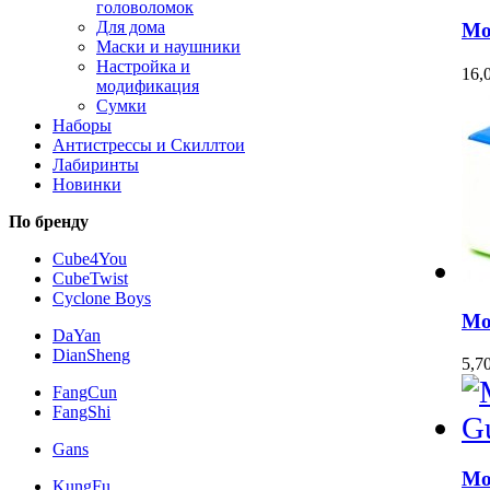
головоломок
Для дома
Mo
Маски и наушники
Настройка и
16,
модификация
Сумки
Наборы
Антистрессы и Скиллтои
Лабиринты
Новинки
По бренду
Cube4You
CubeTwist
Cyclone Boys
Mo
DaYan
DianSheng
5,7
FangCun
FangShi
Gans
Mo
KungFu