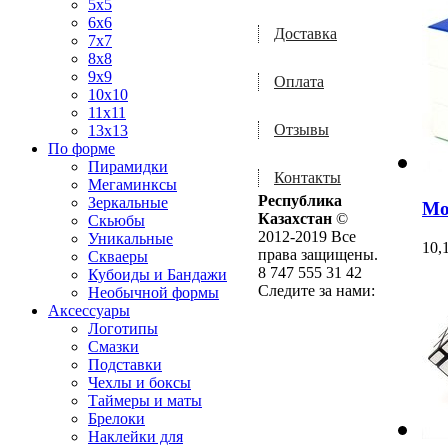
5x5
6x6
Доставка
7x7
8x8
9x9
Оплата
10x10
11x11
Отзывы
13x13
По форме
Пирамидки
Контакты
Мегаминксы
Республика
Зеркальные
Mo
Казахстан
©
Скьюбы
2012-2019 Все
Уникальные
10,
права защищены.
Скваеры
8 747 555 31 42
Кубоиды и Бандажи
Следите за нами:
Необычной формы
Аксессуары
Логотипы
Смазки
Подставки
Чехлы и боксы
Таймеры и маты
Брелоки
Наклейки для