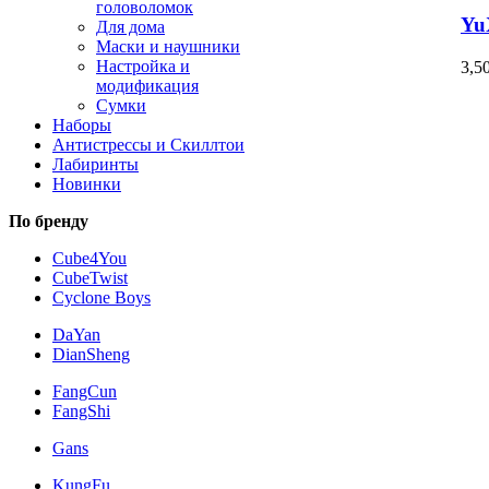
головоломок
Yu
Для дома
Маски и наушники
Настройка и
3,5
модификация
Сумки
Наборы
Антистрессы и Скиллтои
Лабиринты
Новинки
По бренду
Cube4You
CubeTwist
Cyclone Boys
DaYan
DianSheng
FangCun
FangShi
Gans
KungFu