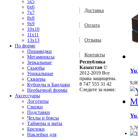
5x5
6x6
Доставка
7x7
8x8
9x9
Оплата
10x10
11x11
Отзывы
13x13
По форме
Пирамидки
Контакты
Мегаминксы
Республика
Зеркальные
Казахстан
©
Скьюбы
Yu
2012-2019 Все
Уникальные
права защищены.
Скваеры
9,0
8 747 555 31 42
Кубоиды и Бандажи
Следите за нами:
Необычной формы
Аксессуары
Логотипы
Смазки
Подставки
Yu
Чехлы и боксы
Таймеры и маты
5,7
Брелоки
Наклейки для