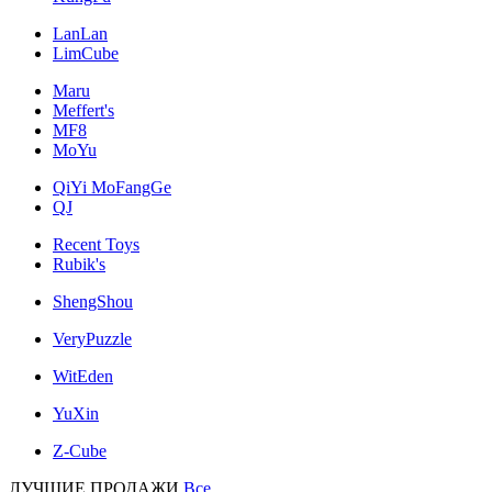
LanLan
LimCube
Maru
Meffert's
MF8
MoYu
QiYi MoFangGe
QJ
Recent Toys
Rubik's
ShengShou
VeryPuzzle
WitEden
YuXin
Z-Cube
ЛУЧШИЕ ПРОДАЖИ
Все