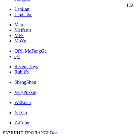
1,5
LanLan
LimCube
Maru
Meffert's
MF8
MoYu
QiYi MoFangGe
QJ
Recent Toys
Rubik's
ShengShou
VeryPuzzle
WitEden
YuXin
Z-Cube
ЛУЧШИЕ ПРОДАЖИ
Все