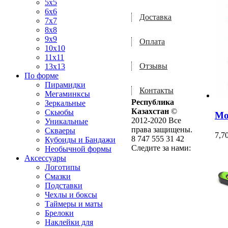
5x5
6x6
Доставка
7x7
8x8
9x9
Оплата
10x10
11x11
Отзывы
13x13
По форме
Пирамидки
Контакты
Мегаминксы
Республика
Зеркальные
Казахстан
©
Скьюбы
Mo
2012-2020 Все
Уникальные
права защищены.
Скваеры
7,7
8 747 555 31 42
Кубоиды и Бандажи
Следите за нами:
Необычной формы
Аксессуары
Логотипы
Смазки
Подставки
Чехлы и боксы
Таймеры и маты
Брелоки
Наклейки для