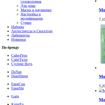
головоломок
Для дома
Mo
Маски и наушники
Настройка и
модификация
7,1
Сумки
Наборы
Антистрессы и Скиллтои
Лабиринты
Новинки
По бренду
Cube4You
CubeTwist
Cyclone Boys
DaYan
DianSheng
Mo
FangCun
5,2
FangShi
Gans
Mo
KungFu