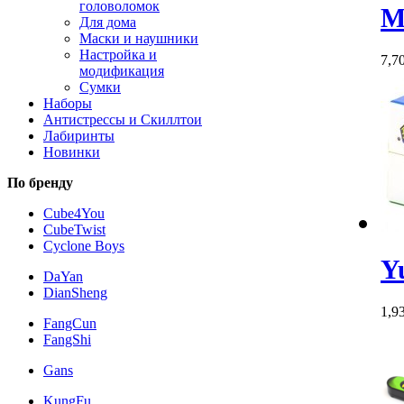
головоломок
M
Для дома
Маски и наушники
Настройка и
7,7
модификация
Сумки
Наборы
Антистрессы и Скиллтои
Лабиринты
Новинки
По бренду
Cube4You
CubeTwist
Cyclone Boys
Y
DaYan
DianSheng
1,9
FangCun
FangShi
Gans
KungFu