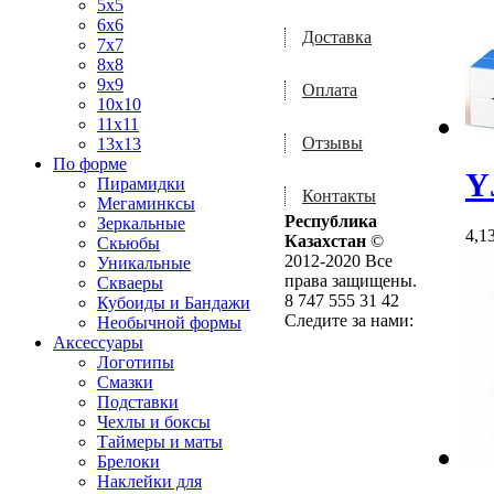
5x5
6x6
Доставка
7x7
8x8
9x9
Оплата
10x10
11x11
Отзывы
13x13
По форме
Y
Пирамидки
Контакты
Мегаминксы
Республика
Зеркальные
4,1
Казахстан
©
Скьюбы
2012-2020 Все
Уникальные
права защищены.
Скваеры
8 747 555 31 42
Кубоиды и Бандажи
Следите за нами:
Необычной формы
Аксессуары
Логотипы
Смазки
Подставки
Чехлы и боксы
Таймеры и маты
Брелоки
Наклейки для