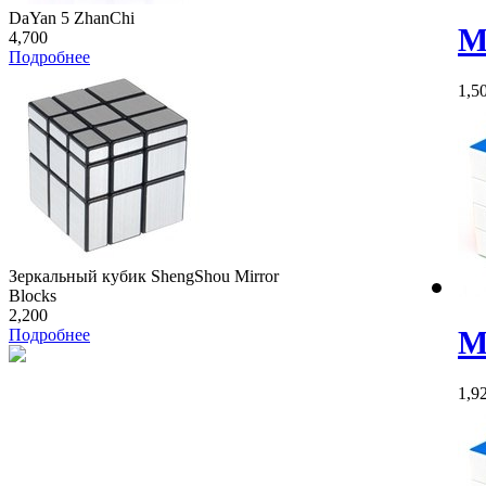
DaYan 5 ZhanChi
M
4,700
Подробнее
1,5
Зеркальный кубик ShengShou Mirror
Blocks
2,200
M
Подробнее
1,9