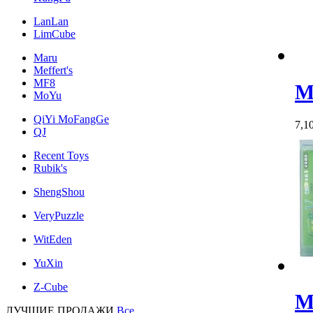
LanLan
LimCube
Maru
Meffert's
MF8
M
MoYu
QiYi MoFangGe
7,1
QJ
Recent Toys
Rubik's
ShengShou
VeryPuzzle
WitEden
YuXin
Z-Cube
M
ЛУЧШИЕ ПРОДАЖИ
Все