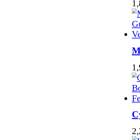
1
M
1
C
2