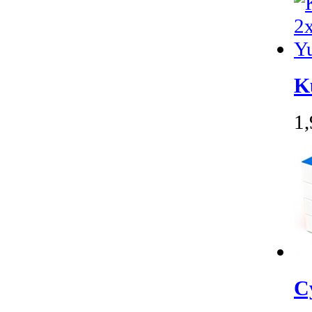
K
1
C