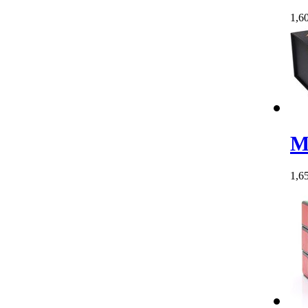
1,6
M
1,6