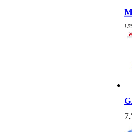
M
1,9
G
7